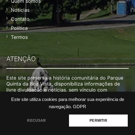
Quem somos
Notícias
Contato
Política
Termos
ATENÇÃO
Este site preserva a história comunitária do Parque
Quinta da Boa Vista, disponibiliza informações de
livre divulgação e notícias, sem vínculo com
prefeitura ou concessionária . Não nos
Este site utiliza cookies para melhorar sua experiência de
responsabilizamos por alterações de horários, datas,
navegação.
GDPR
valores, etc. Dúvidas, confirme por telefone do
parque ou nas redes sociais oficiais.
RECUSAR
PERMITIR