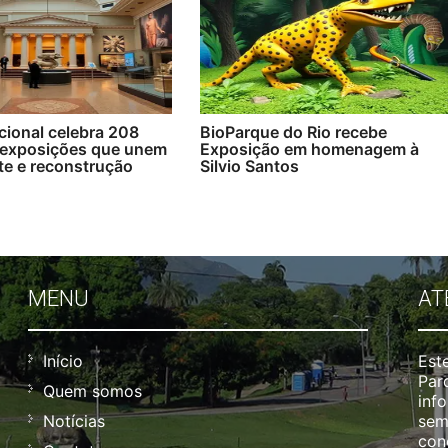
ional celebra 208
BioParque do Rio recebe
exposições que unem
Exposição em homenagem à
rte e reconstrução
Silvio Santos
MENU
AT
Início
Este
Par
Quem somos
info
Notícias
sem
con