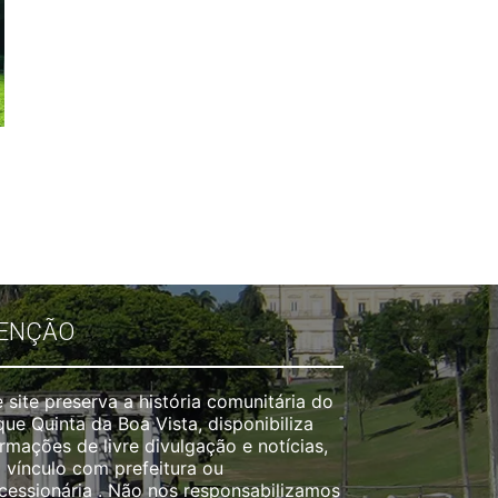
ENÇÃO
 site preserva a história comunitária do
que Quinta da Boa Vista, disponibiliza
rmações de livre divulgação e notícias,
 vínculo com prefeitura ou
cessionária . Não nos responsabilizamos