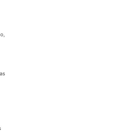
o,
as
s