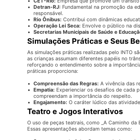
CET-Rio:
Empresa que promove um trânsito s
Detran-RJ:
Fundamental na promoção da educ
responsável.
Rio Ônibus:
Contribui com dinâmicas educativ
Operação Lei Seca:
Envolve o público na di
Secretarias Municipais de Saúde e Educaçã
Simulações Práticas e Seus Be
As simulações práticas realizadas pelo INTO s
as crianças assumam diferentes papéis no trâns
reforçando o entendimento sobre a importânci
práticas proporciona:
Compreensão das Regras:
A vivência das re
Empatia:
Experienciar os desafios de cada p
compreendam a importância do respeito.
Engajamento:
O caráter lúdico das atividade
Teatro e Jogos Interativos
O uso de peças teatrais, como _A Caminho da E
Essas apresentações abordam temas como: