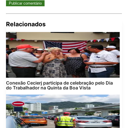
Relacionados
Pes
por:
Conexão Cecierj participa de celebração pelo Dia
do Trabalhador na Quinta da Boa Vista