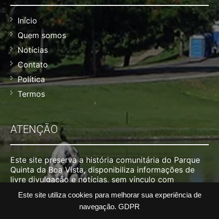
Início
Quem somos
Notícias
Contato
Política
Termos
ATENÇÃO
Este site preserva a história comunitária do Parque
Quinta da Boa Vista, disponibiliza informações de
livre divulgação e notícias, sem vínculo com
prefeitura ou concessionária . Não nos
Este site utiliza cookies para melhorar sua experiência de
responsabilizamos por alterações de horários, datas,
navegação.
GDPR
valores, etc. Dúvidas, confirme por telefone do
parque ou nas redes sociais oficiais.